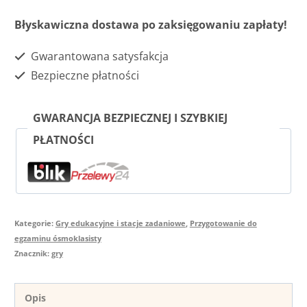
motyw!”
Błyskawiczna dostawa po zaksięgowaniu zapłaty!
–
Gwarantowana satysfakcja
gra
Bezpieczne płatności
karciana
(szkoła
GWARANCJA BEZPIECZNEJ I SZYBKIEJ
podstawowa)
PŁATNOŚCI
Kategorie:
Gry edukacyjne i stacje zadaniowe
,
Przygotowanie do
egzaminu ósmoklasisty
Znacznik:
gry
Opis