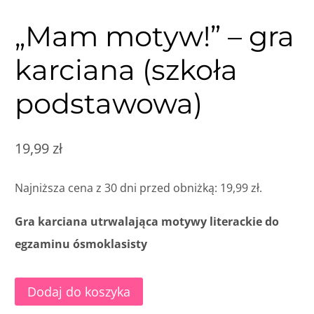
„Mam motyw!” – gra
karciana (szkoła
podstawowa)
19,99
zł
Najniższa cena z 30 dni przed obniżką:
19,99
zł
.
Gra karciana utrwalająca motywy literackie do
egzaminu ósmoklasisty
ilość
Dodaj do koszyka
„Mam