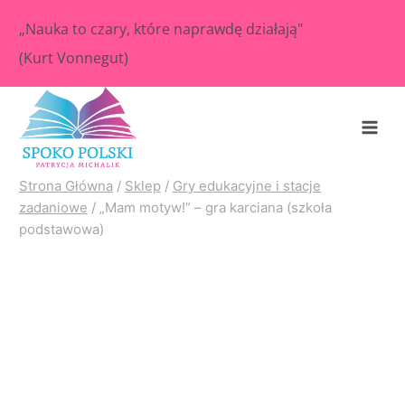
Przejdź
„Nauka to czary, które naprawdę działają"
do
(Kurt Vonnegut)
treści
Strona Główna
/
Sklep
/
Gry edukacyjne i stacje
zadaniowe
/
„Mam motyw!” – gra karciana (szkoła
podstawowa)