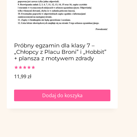
Próbny egzamin dla klasy 7 –
„Chłopcy z Placu Broni” i „Hobbit”
+ plansza z motywem zdrady
Oceniono
11,99
zł
5.00
na 5
Dodaj do koszyka