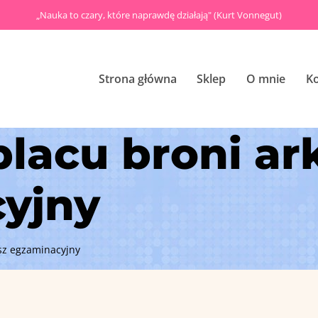
„Nauka to czary, które naprawdę działają" (Kurt Vonnegut)
Strona główna
Sklep
O mnie
K
placu broni ar
yjny
usz egzaminacyjny