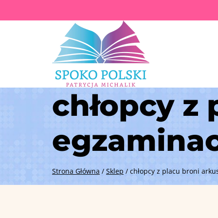
Przejdź
do
treści
chłopcy z 
egzaminac
Strona Główna
/
Sklep
/
chłopcy z placu broni ark