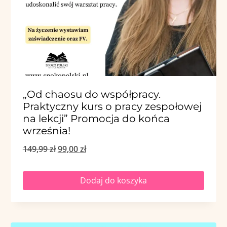
„Od chaosu do współpracy.
Praktyczny kurs o pracy zespołowej
na lekcji” Promocja do końca
września!
Pierwotna
Aktualna
149,99
zł
99,00
zł
cena
cena
Dodaj do koszyka
wynosiła:
wynosi:
149,99 zł.
99,00 zł.