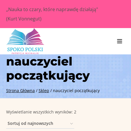
Przejdź
„Nauka to czary, które naprawdę działają"
do
(Kurt Vonnegut)
treści
nauczyciel
początkujący
Strona Główna
/
Sklep
/
nauczyciel początkujący
Posortowane
Wyświetlanie wszystkich wyników: 2
według
najnowszych