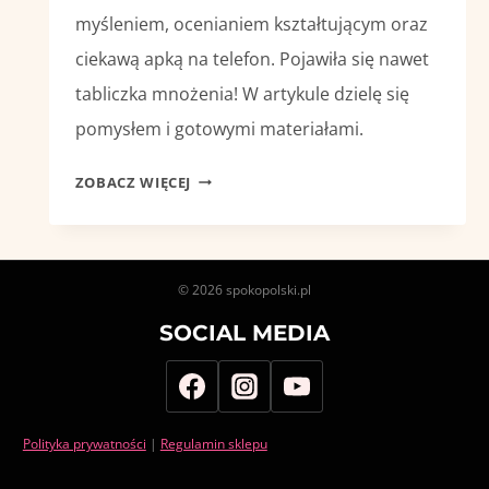
myśleniem, ocenianiem kształtującym oraz
ciekawą apką na telefon. Pojawiła się nawet
tabliczka mnożenia! W artykule dzielę się
pomysłem i gotowymi materiałami.
STOPNIOWANIE
ZOBACZ WIĘCEJ
PRZYMIOTNIKÓW
–
MÓJ
POMYSŁ
© 2026 spokopolski.pl
NA
SOCIAL MEDIA
LEKCJĘ
Polityka prywatności
|
Regulamin sklepu