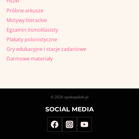
Fiszki
Próbne arkusze
Motywy literackie
Egzamin ósmoklasisty
Plakaty polonistyczne
Gry edukacyjne i stacje zadaniowe
Darmowe materiały
© 2026 spokopolski.pl
SOCIAL MEDIA