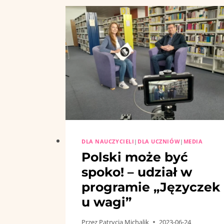
DLA NAUCZYCIELI
|
DLA UCZNIÓW
|
MEDIA
Polski może być
spoko! – udział w
programie „Języczek
u wagi”
Przez
Patrycja Michalik
2023-06-24