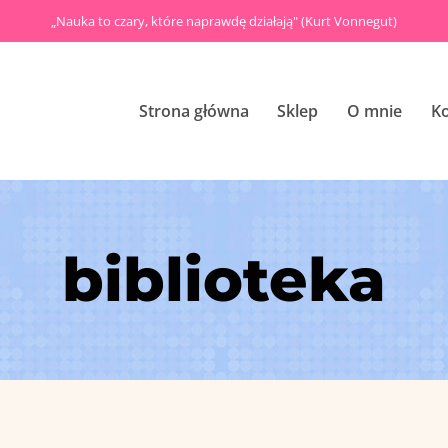
„Nauka to czary, które naprawdę działają" (Kurt Vonnegut)
Strona główna
Sklep
O mnie
K
biblioteka