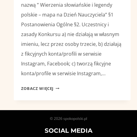
nazwą ” Wierzenia słowiańskie i legendy
polskie – mapa na Dzień Nauczyciela” §1
Postanowienia Ogólne §2. Uczestnicy i
zasady Konkursu a) nie działają w własnym
imieniu, lecz przez osoby trzecie, b) działają
z fikcyjnych konta/profili w serwisie
Instagram, Facebook; c) tworzą fikcyjne
konta/profile w serwisie Instagram,…
KONKURS
ZOBACZ WIĘCEJ
Z
OKAZJI
DNIA
NAUCZYCIELA
© 2026 spokopolski.pl
SOCIAL MEDIA