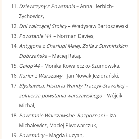
Dziewczyny z Powstania
– Anna Herbich-
Zychowicz,
Dni walczącej Stolicy
– Władysław Bartoszewski
Powstanie ’44
– Norman Davies,
Antygona z Charłupi Małej. Zofia z Surmińskich
Dobrzańska
– Maciej Rataj,
Galop’44
– Monika Kowaleczko-Szumowska,
Kurier z Warszawy
– Jan Nowak-Jeziorański,
Błyskawica. Historia Wandy Traczyk-Stawskiej –
żołnierza powstania warszawskiego
– Wójcik
Michał,
Powstanie Warszawskie. Rozpoznani
– Iza
Michalewicz, Maciej Piwowarczuk,
Powstańcy
– Magda Łucyan,