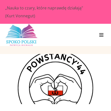
Przejdź
„Nauka to czary, które naprawdę działają"
do
(Kurt Vonnegut)
treści